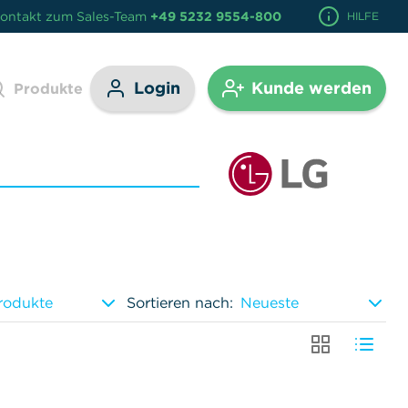
ontakt zum Sales-Team
+49 5232 9554-800
HILFE
Login
Kunde werden
Produkte
rodukte
Neueste
Sortieren nach
: