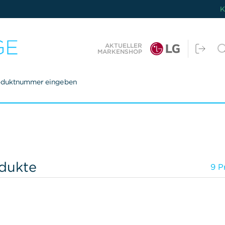
K
AKTUELLER
MARKENSHOP
oduktnummer eingeben
dukte
9 P